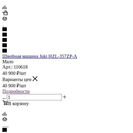
Швейная машина Juki HZL-357ZP-A
Мало
Арт.: 110618
40 900
₽
/шт
Варианты цен
40 900
₽
/шт
Подробности
В корзину