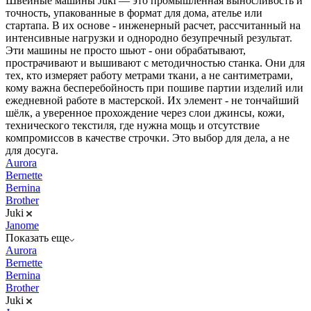
Швейные машины Juki — это промышленная выносливость и
точность, упакованные в формат для дома, ателье или
стартапа. В их основе - инженерный расчет, рассчитанный на
интенсивные нагрузки и однородно безупречный результат.
Эти машины не просто шьют - они обрабатывают,
прострачивают и вышивают с методичностью станка. Они для
тех, кто измеряет работу метрами ткани, а не сантиметрами,
кому важна бесперебойность при пошиве партии изделий или
ежедневной работе в мастерской. Их элемент - не тончайший
шёлк, а уверенное прохождение через слои джинсы, кожи,
технического текстиля, где нужна мощь и отсутствие
компромиссов в качестве строчки. Это выбор для дела, а не
для досуга.
Aurora
Bernette
Bernina
Brother
Juki
Janome
Показать еще
Aurora
Bernette
Bernina
Brother
Juki