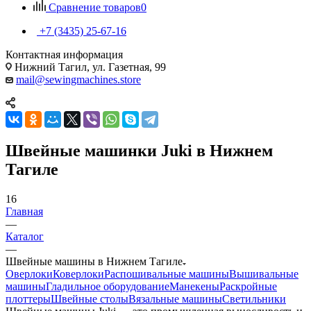
Сравнение товаров
0
+7 (3435) 25-67-16
Контактная информация
Нижний Тагил, ул. Газетная, 99
mail@sewingmachines.store
Швейные машинки Juki в Нижнем
Тагиле
16
Главная
—
Каталог
—
Швейные машины в Нижнем Тагиле
Оверлоки
Коверлоки
Распошивальные машины
Вышивальные
машины
Гладильное оборудование
Манекены
Раскройные
плоттеры
Швейные столы
Вязальные машины
Светильники