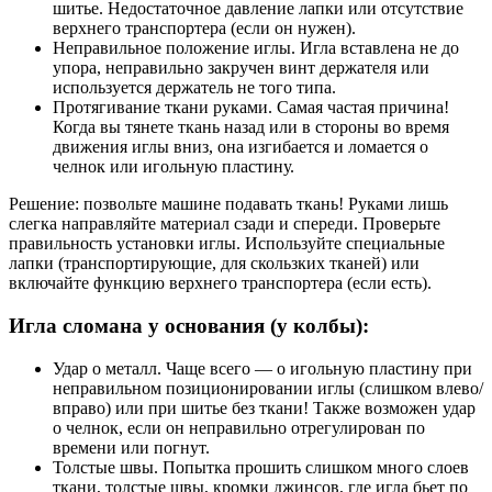
шитье. Недостаточное давление лапки или отсутствие
верхнего транспортера (если он нужен).
Неправильное положение иглы. Игла вставлена не до
упора, неправильно закручен винт держателя или
используется держатель не того типа.
Протягивание ткани руками. Самая частая причина!
Когда вы тянете ткань назад или в стороны во время
движения иглы вниз, она изгибается и ломается о
челнок или игольную пластину.
Решение: позвольте машине подавать ткань! Руками лишь
слегка направляйте материал сзади и спереди. Проверьте
правильность установки иглы. Используйте специальные
лапки (транспортирующие, для скользких тканей) или
включайте функцию верхнего транспортера (если есть).
Игла сломана у основания (у колбы):
Удар о металл. Чаще всего — о игольную пластину при
неправильном позиционировании иглы (слишком влево/
вправо) или при шитье без ткани! Также возможен удар
о челнок, если он неправильно отрегулирован по
времени или погнут.
Толстые швы. Попытка прошить слишком много слоев
ткани, толстые швы, кромки джинсов, где игла бьет по