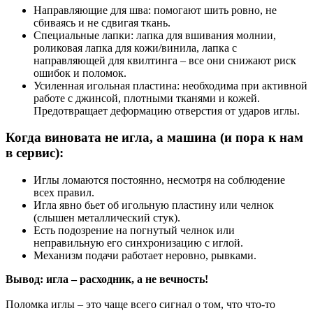
Направляющие для шва: помогают шить ровно, не
сбиваясь и не сдвигая ткань.
Специальные лапки: лапка для вшивания молнии,
роликовая лапка для кожи/винила, лапка с
направляющей для квилтинга – все они снижают риск
ошибок и поломок.
Усиленная игольная пластина: необходима при активной
работе с джинсой, плотными тканями и кожей.
Предотвращает деформацию отверстия от ударов иглы.
Когда виновата не игла, а машина (и пора к нам
в сервис):
Иглы ломаются постоянно, несмотря на соблюдение
всех правил.
Игла явно бьет об игольную пластину или челнок
(слышен металлический стук).
Есть подозрение на погнутый челнок или
неправильную его синхронизацию с иглой.
Механизм подачи работает неровно, рывками.
Вывод: игла – расходник, а не вечность!
Поломка иглы – это чаще всего сигнал о том, что что-то