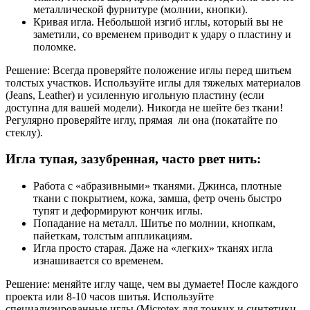
металлической фурнитуре (молнии, кнопки).
Кривая игла. Небольшой изгиб иглы, который вы не
заметили, со временем приводит к удару о пластину и
поломке.
Решение: Всегда проверяйте положение иглы перед шитьем
толстых участков. Используйте иглы для тяжелых материалов
(Jeans, Leather) и усиленную игольную пластину (если
доступна для вашей модели). Никогда не шейте без ткани!
Регулярно проверяйте иглу, прямая ли она (покатайте по
стеклу).
Игла тупая, зазубренная, часто рвет нить:
Работа с «абразивными» тканями. Джинса, плотные
ткани с покрытием, кожа, замша, фетр очень быстро
тупят и деформируют кончик иглы.
Попадание на металл. Шитье по молнии, кнопкам,
пайеткам, толстым аппликациям.
Игла просто старая. Даже на «легких» тканях игла
изнашивается со временем.
Решение: меняйте иглу чаще, чем вы думаете! После каждого
проекта или 8-10 часов шитья. Используйте
специализированные иглы (Microtex для тонких и синтетики,