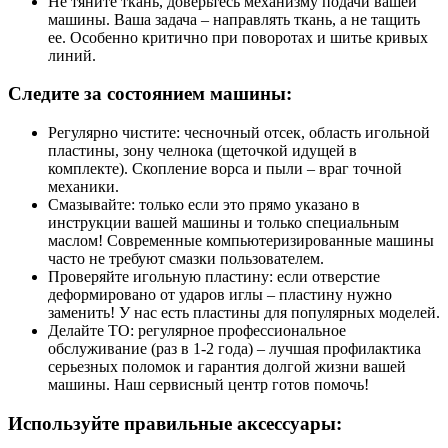
Не тяните ткань, доверьтесь механизму подачи вашей
машины. Ваша задача – направлять ткань, а не тащить
ее. Особенно критично при поворотах и шитье кривых
линий.
Следите за состоянием машины:
Регулярно чистите: чесночный отсек, область игольной
пластины, зону челнока (щеточкой идущей в
комплекте). Скопление ворса и пыли – враг точной
механики.
Смазывайте: только если это прямо указано в
инструкции вашей машины и только специальным
маслом! Современные компьютеризированные машины
часто не требуют смазки пользователем.
Проверяйте игольную пластину: если отверстие
деформировано от ударов иглы – пластину нужно
заменить! У нас есть пластины для популярных моделей.
Делайте ТО: регулярное профессиональное
обслуживание (раз в 1-2 года) – лучшая профилактика
серьезных поломок и гарантия долгой жизни вашей
машины. Наш сервисный центр готов помочь!
Используйте правильные аксессуары: