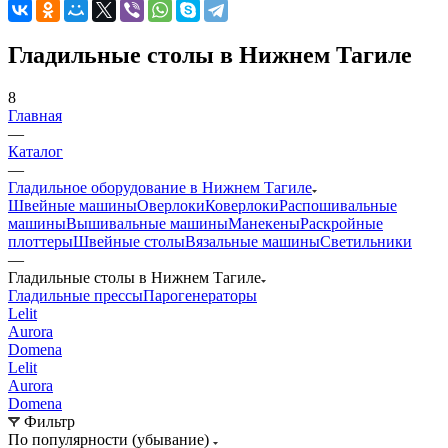
Гладильные столы в Нижнем Тагиле
8
Главная
—
Каталог
—
Гладильное оборудование в Нижнем Тагиле
Швейные машины
Оверлоки
Коверлоки
Распошивальные
машины
Вышивальные машины
Манекены
Раскройные
плоттеры
Швейные столы
Вязальные машины
Светильники
—
Гладильные столы в Нижнем Тагиле
Гладильные прессы
Парогенераторы
Lelit
Aurora
Domena
Lelit
Aurora
Domena
Фильтр
По популярности (убывание)