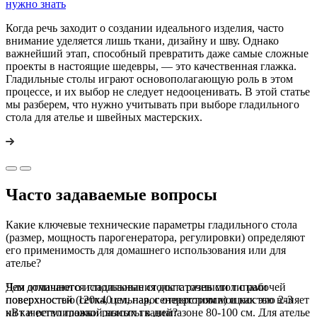
нужно знать
Когда речь заходит о создании идеального изделия, часто
внимание уделяется лишь ткани, дизайну и шву. Однако
важнейший этап, способный превратить даже самые сложные
проекты в настоящие шедевры, — это качественная глажка.
Гладильные столы играют основополагающую роль в этом
процессе, и их выбор не следует недооценивать. В этой статье
мы разберем, что нужно учитывать при выборе гладильного
стола для ателье и швейных мастерских.
Часто задаваемые вопросы
Какие ключевые технические параметры гладильного стола
(размер, мощность парогенератора, регулировки) определяют
его применимость для домашнего использования или для
ателье?
Для домашнего использования достаточен стол с рабочей
Чем отличаются гладильные столы с разными типами
поверхностью 120x40 см, парогенератором мощностью 2-3
поверхностей (сетка, цельная, с отверстиями) и как это влияет
кВт и регулировкой высоты в диапазоне 80-100 см. Для ателье
на качество глажки разных тканей?