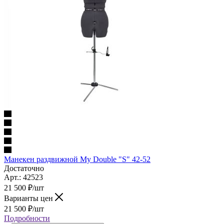
Манекен раздвижной My Double "S" 42-52
Достаточно
Арт.: 42523
21 500
₽
/шт
Варианты цен
21 500
₽
/шт
Подробности