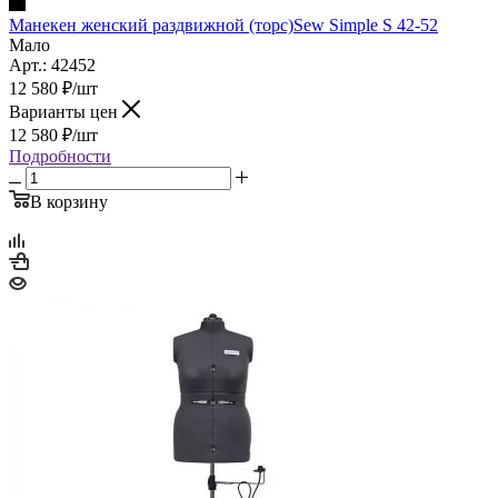
Манекен женский раздвижной (торс)Sew Simple S 42-52
Мало
Арт.: 42452
12 580
₽
/шт
Варианты цен
12 580
₽
/шт
Подробности
В корзину