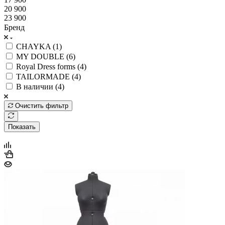
20 900
23 900
Бренд
CHAYKA (
1
)
MY DOUBLE (
6
)
Royal Dress forms (
4
)
TAILORMADE (
4
)
В наличии (
4
)
Очистить фильтр
Показать