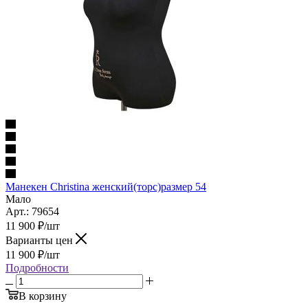
Манекен Christina женский(торс)размер 54
Мало
Арт.: 79654
11 900
₽
/шт
Варианты цен
11 900
₽
/шт
Подробности
В корзину