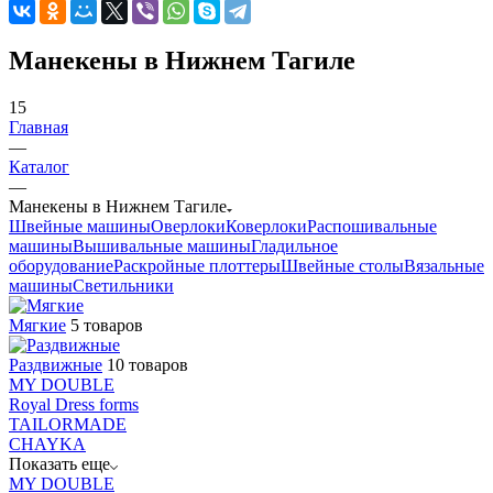
Манекены в Нижнем Тагиле
15
Главная
—
Каталог
—
Манекены в Нижнем Тагиле
Швейные машины
Оверлоки
Коверлоки
Распошивальные
машины
Вышивальные машины
Гладильное
оборудование
Раскройные плоттеры
Швейные столы
Вязальные
машины
Светильники
Мягкие
5 товаров
Раздвижные
10 товаров
MY DOUBLE
Royal Dress forms
TAILORMADE
CHAYKA
Показать еще
MY DOUBLE