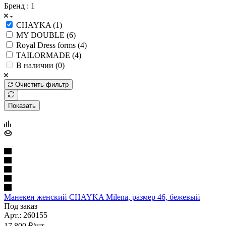
Бренд
: 1
CHAYKA (
1
)
MY DOUBLE (
6
)
Royal Dress forms (
4
)
TAILORMADE (
4
)
В наличии (
0
)
Очистить фильтр
Показать
Манекен женский CHAYKA Milena, размер 46, бежевый
Под заказ
Арт.: 260155
17 800
₽
/шт