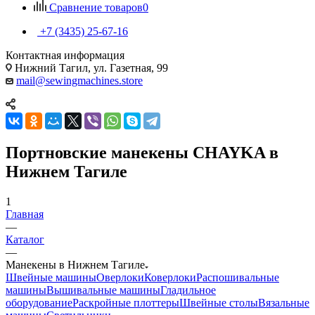
Сравнение товаров
0
+7 (3435) 25-67-16
Контактная информация
Нижний Тагил, ул. Газетная, 99
mail@sewingmachines.store
Портновские манекены CHAYKA в
Нижнем Тагиле
1
Главная
—
Каталог
—
Манекены в Нижнем Тагиле
Швейные машины
Оверлоки
Коверлоки
Распошивальные
машины
Вышивальные машины
Гладильное
оборудование
Раскройные плоттеры
Швейные столы
Вязальные