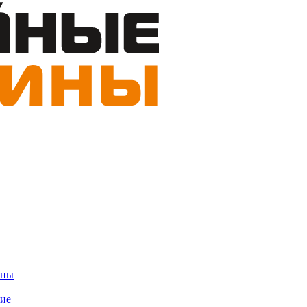
ины
ние