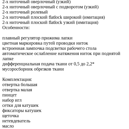
2-x ниточный оверлочный (узкий)
2-x ниточный оверлочный с подворотом (узкий)
2-x ниточный ролевый
2-x ниточный плоский flatlock широкий (имитация)
2-х ниточный плоский flatlock узкий (имитация)
Особенности:
плавный регулятор прижима лапки
цветная маркировка путей проводки ниток
встроенная лампочка подсветки рабочего стола
автоматическое ослабление натяжения ниток при поднятой
лапке
дифференциальная подача ткани от 0,5 до 2,2*
мусоросборник обрезков ткани
Комплектация:
отвертка большая
отвертка малая
пинцет
набор игл
сетки для катушек
фиксаторы катушек
щеточка
нетевдеватель
масло