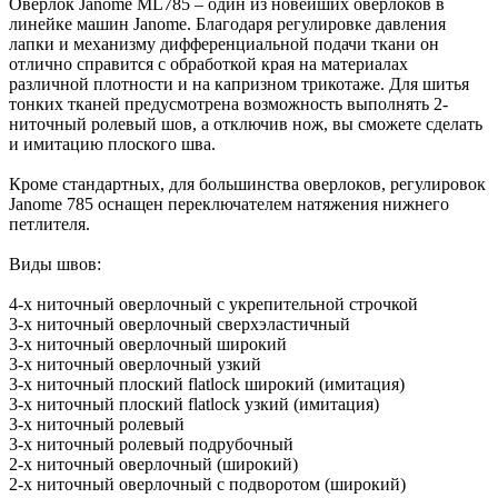
Оверлок Janome ML785 – один из новейших оверлоков в
линейке машин Janome. Благодаря регулировке давления
лапки и механизму дифференциальной подачи ткани он
отлично справится с обработкой края на материалах
различной плотности и на капризном трикотаже. Для шитья
тонких тканей предусмотрена возможность выполнять 2-
ниточный ролевый шов, а отключив нож, вы сможете сделать
и имитацию плоского шва.
Кроме стандартных, для большинства оверлоков, регулировок
Janome 785 оснащен переключателем натяжения нижнего
петлителя.
Виды швов:
4-х ниточный оверлочный с укрепительной строчкой
3-х ниточный оверлочный сверхэластичный
3-х ниточный оверлочный широкий
3-х ниточный оверлочный узкий
3-х ниточный плоский flatlock широкий (имитация)
3-х ниточный плоский flatlock узкий (имитация)
3-х ниточный ролевый
3-х ниточный ролевый подрубочный
2-x ниточный оверлочный (широкий)
2-x ниточный оверлочный с подворотом (широкий)