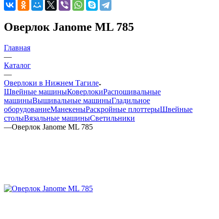
Оверлок Janome ML 785
Главная
—
Каталог
—
Оверлоки в Нижнем Тагиле
Швейные машины
Коверлоки
Распошивальные
машины
Вышивальные машины
Гладильное
оборудование
Манекены
Раскройные плоттеры
Швейные
столы
Вязальные машины
Светильники
—
Оверлок Janome ML 785