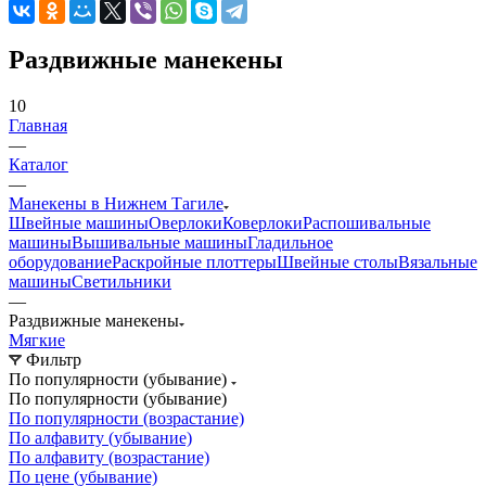
Раздвижные манекены
10
Главная
—
Каталог
—
Манекены в Нижнем Тагиле
Швейные машины
Оверлоки
Коверлоки
Распошивальные
машины
Вышивальные машины
Гладильное
оборудование
Раскройные плоттеры
Швейные столы
Вязальные
машины
Светильники
—
Раздвижные манекены
Мягкие
Фильтр
По популярности (убывание)
По популярности (убывание)
По популярности (возрастание)
По алфавиту (убывание)
По алфавиту (возрастание)
По цене (убывание)