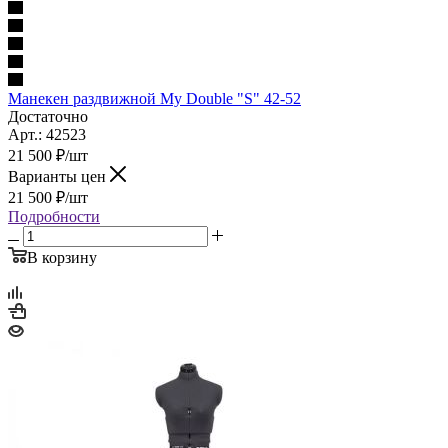
Манекен раздвижной My Double "S" 42-52
Достаточно
Арт.: 42523
21 500
₽
/шт
Варианты цен
21 500
₽
/шт
Подробности
В корзину