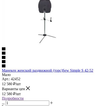
Манекен женский раздвижной (торс)Sew Simple S 42-52
Мало
Арт.: 42452
12 580
₽
/шт
Варианты цен
12 580
₽
/шт
Подробности