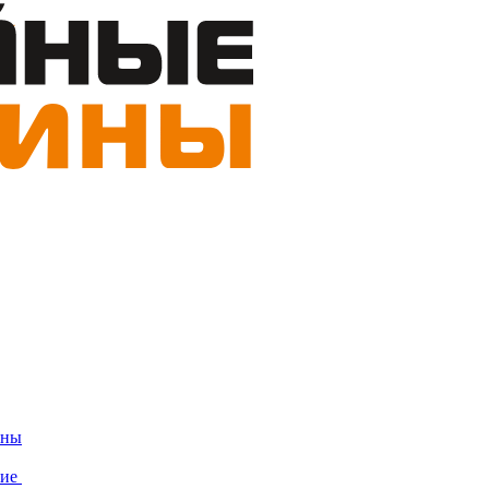
ины
ние