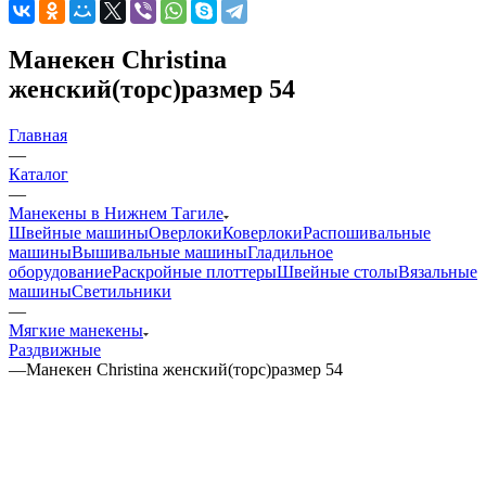
Манекен Christina
женский(торс)размер 54
Главная
—
Каталог
—
Манекены в Нижнем Тагиле
Швейные машины
Оверлоки
Коверлоки
Распошивальные
машины
Вышивальные машины
Гладильное
оборудование
Раскройные плоттеры
Швейные столы
Вязальные
машины
Светильники
—
Мягкие манекены
Раздвижные
—
Манекен Christina женский(торс)размер 54