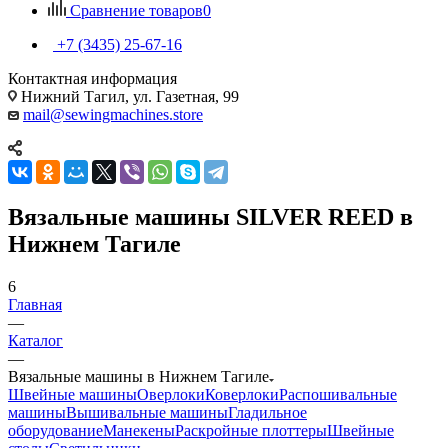
Сравнение товаров
0
+7 (3435) 25-67-16
Контактная информация
Нижний Тагил, ул. Газетная, 99
mail@sewingmachines.store
Вязальные машины SILVER REED в
Нижнем Тагиле
6
Главная
—
Каталог
—
Вязальные машины в Нижнем Тагиле
Швейные машины
Оверлоки
Коверлоки
Распошивальные
машины
Вышивальные машины
Гладильное
оборудование
Манекены
Раскройные плоттеры
Швейные