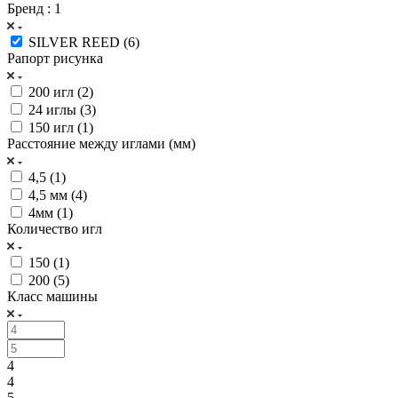
Бренд
: 1
SILVER REED (
6
)
Рапорт рисунка
200 игл (
2
)
24 иглы (
3
)
150 игл (
1
)
Расстояние между иглами (мм)
4,5 (
1
)
4,5 мм (
4
)
4мм (
1
)
Количество игл
150 (
1
)
200 (
5
)
Класс машины
4
4
5