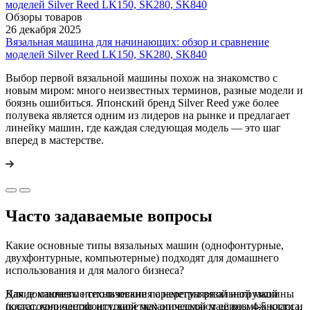
Обзоры товаров
26 декабря 2025
Вязальная машина для начинающих: обзор и сравнение
моделей Silver Reed LK150, SK280, SK840
Выбор первой вязальной машины похож на знакомство с
новым миром: много неизвестных терминов, разные модели и
боязнь ошибиться. Японский бренд Silver Reed уже более
полувека является одним из лидеров на рынке и предлагает
линейку машин, где каждая следующая модель — это шаг
вперед в мастерстве.
Часто задаваемые вопросы
Какие основные типы вязальных машин (однофонтурные,
двухфонтурные, компьютерные) подходят для домашнего
использования и для малого бизнеса?
Для домашнего использования с нерегулярной нагрузкой
Какие ключевые технические параметры вязальной машины
достаточно однофонтурной механической машины 4-5 класса,
(класс, количество игл, каретка) определяют её возможности и