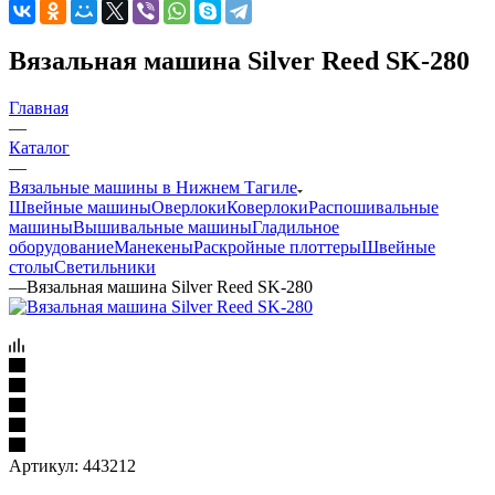
Вязальная машина Silver Reed SK-280
Главная
—
Каталог
—
Вязальные машины в Нижнем Тагиле
Швейные машины
Оверлоки
Коверлоки
Распошивальные
машины
Вышивальные машины
Гладильное
оборудование
Манекены
Раскройные плоттеры
Швейные
столы
Светильники
—
Вязальная машина Silver Reed SK-280
Артикул:
443212