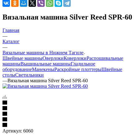
Вязальная машина Silver Reed SPR-60
Главная
—
Каталог
—
Вязальные машины в Нижнем Тагиле
Швейные машины
Оверлоки
Коверлоки
Распошивальные
машины
Вышивальные машины
Гладильное
оборудование
Манекены
Раскройные плоттеры
Швейные
столы
Светильники
—
Вязальная машина Silver Reed SPR-60
Артикул:
6060