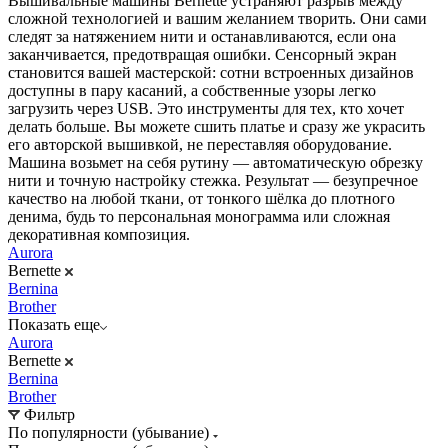
Вышивальные машины Bernette устраняют разрыв между
сложной технологией и вашим желанием творить. Они сами
следят за натяжением нити и останавливаются, если она
заканчивается, предотвращая ошибки. Сенсорный экран
становится вашей мастерской: сотни встроенных дизайнов
доступны в пару касаний, а собственные узоры легко
загрузить через USB. Это инструменты для тех, кто хочет
делать больше. Вы можете сшить платье и сразу же украсить
его авторской вышивкой, не переставляя оборудование.
Машина возьмет на себя рутину — автоматическую обрезку
нити и точную настройку стежка. Результат — безупречное
качество на любой ткани, от тонкого шёлка до плотного
денима, будь то персональная монограмма или сложная
декоративная композиция.
Aurora
Bernette
Bernina
Brother
Показать еще
Aurora
Bernette
Bernina
Brother
Фильтр
По популярности (убывание)