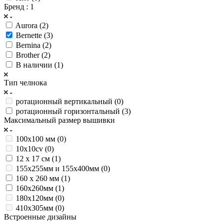
Бренд
: 1
Aurora (
2
)
Bernette (
3
)
Bernina (
2
)
Brother (
2
)
В наличии (
1
)
Тип челнока
ротационный вертикальный (
0
)
ротационный горизонтальный (
3
)
Максимальный размер вышивки
100x100 мм (
0
)
10x10cv (
0
)
12 х 17 см (
1
)
155х255мм и 155х400мм (
0
)
160 x 260 мм (
1
)
160х260мм (
1
)
180х120мм (
0
)
410х305мм (
0
)
Встроенные дизайны