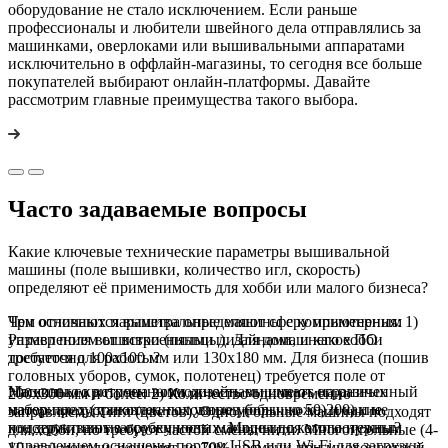
оборудование не стало исключением. Если раньше
профессионалы и любители швейного дела отправлялись за
машинками, оверлоками или вышивальными аппаратами
исключительно в оффлайн-магазины, то сегодня все больше
покупателей выбирают онлайн-платформы. Давайте
рассмотрим главные преимущества такого выбора.
Часто задаваемые вопросы
Какие ключевые технические параметры вышивальной
машины (поле вышивки, количество игл, скорость)
определяют её применимость для хобби или малого бизнеса?
Три основных параметра определяют сферу применения: 1)
Чем отличаются вышивальные машины с компьютерным
Размер поля вышивки (пяльцы). Для домашнего хобби
управлением от встроенными дизайнами, и какое ПО
достаточно 100x100 мм или 130x180 мм. Для бизнеса (пошив
требуется для работы?
головных уборов, сумок, полотенец) требуется поле от
Машины со встроенными дизайнами имеют ограниченный
Насколько критична возможность вышивать на разных
200x300 мм и более. 2) Количество одновременно
набор предустановленных узоров (обычно 50-200) и не
материалах (трикотаж, головные уборы, кожа) и какие
заправляемых игл (цветов). Одноигольные машины подходят
поддерживают загрузку новых. Модели с компьютерным
конструктивные особенности машины для этого нужны?
для хобби, но требуют частой смены нити. Многоигольные (4-
управлением оснащены портом USB или Wi-Fi для загрузки
10 игл) модели экономят до 70% времени при многоцветной