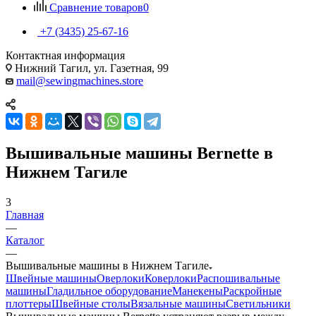
Сравнение товаров
0
+7 (3435) 25-67-16
Контактная информация
Нижний Тагил, ул. Газетная, 99
mail@sewingmachines.store
Вышивальные машины Bernette в
Нижнем Тагиле
3
Главная
—
Каталог
—
Вышивальные машины в Нижнем Тагиле
Швейные машины
Оверлоки
Коверлоки
Распошивальные
машины
Гладильное оборудование
Манекены
Раскройные
плоттеры
Швейные столы
Вязальные машины
Светильники