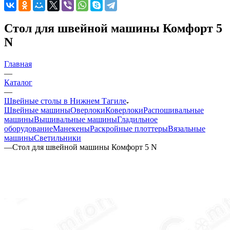
Стол для швейной машины Комфорт 5
N
Главная
—
Каталог
—
Швейные столы в Нижнем Тагиле
Швейные машины
Оверлоки
Коверлоки
Распошивальные
машины
Вышивальные машины
Гладильное
оборудование
Манекены
Раскройные плоттеры
Вязальные
машины
Светильники
—
Стол для швейной машины Комфорт 5 N