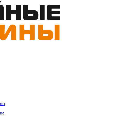
ины
ние