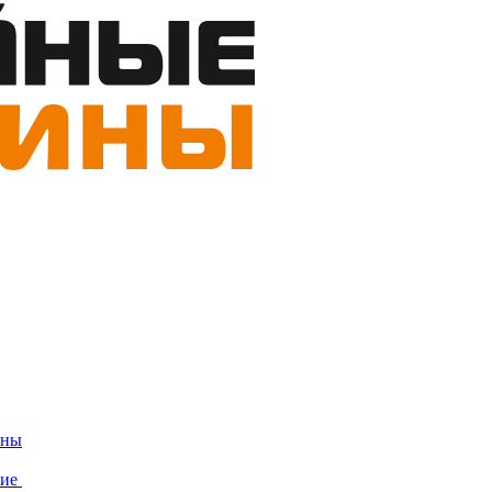
ины
ние