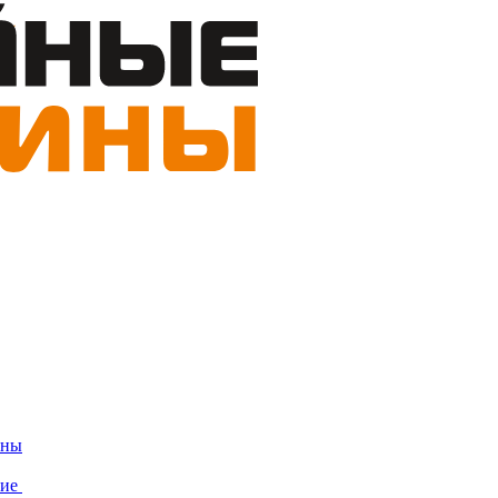
ины
ние