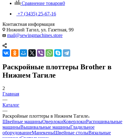
Сравнение товаров
0
+7 (3435) 25-67-16
Контактная информация
Нижний Тагил, ул. Газетная, 99
mail@sewingmachines.store
Раскройные плоттеры Brother в
Нижнем Тагиле
2
Главная
—
Каталог
—
Раскройные плоттеры в Нижнем Тагиле
Швейные машины
Оверлоки
Коверлоки
Распошивальные
машины
Вышивальные машины
Гладильное
оборудование
Манекены
Швейные столы
Вязальные