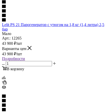
Lelit PS 21 Парогенератор с утюгом на 1,8 кг (1,4 литра) 2,5
бар
Мало
Арт.: 12265
43 900
₽
/шт
Варианты цен
43 900
₽
/шт
Подробности
В корзину