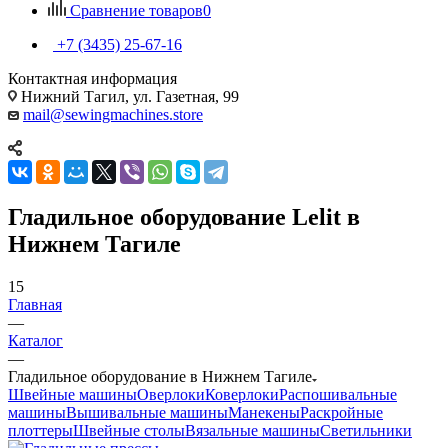
Сравнение товаров
0
+7 (3435) 25-67-16
Контактная информация
Нижний Тагил, ул. Газетная, 99
mail@sewingmachines.store
Гладильное оборудование Lelit в
Нижнем Тагиле
15
Главная
—
Каталог
—
Гладильное оборудование в Нижнем Тагиле
Швейные машины
Оверлоки
Коверлоки
Распошивальные
машины
Вышивальные машины
Манекены
Раскройные
плоттеры
Швейные столы
Вязальные машины
Светильники