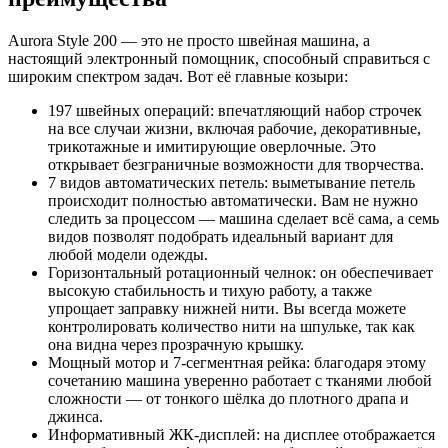
Aurora Style 200 — это не просто швейная машина, а
настоящий электронный помощник, способный справиться с
широким спектром задач. Вот её главные козыри:
197 швейных операций: впечатляющий набор строчек
на все случаи жизни, включая рабочие, декоративные,
трикотажные и имитирующие оверлочные. Это
открывает безграничные возможности для творчества.
7 видов автоматических петель: выметывание петель
происходит полностью автоматически. Вам не нужно
следить за процессом — машина сделает всё сама, а семь
видов позволят подобрать идеальный вариант для
любой модели одежды.
Горизонтальный ротационный челнок: он обеспечивает
высокую стабильность и тихую работу, а также
упрощает заправку нижней нити. Вы всегда можете
контролировать количество нити на шпульке, так как
она видна через прозрачную крышку.
Мощный мотор и 7-сегментная рейка: благодаря этому
сочетанию машина уверенно работает с тканями любой
сложности — от тонкого шёлка до плотного драпа и
джинса.
Информативный ЖК-дисплей: на дисплее отображается