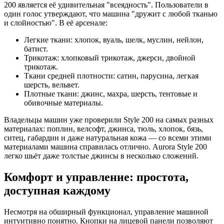
200 является её удивительная "всеядность". Пользователи в
один голос утверждают, что машина "дружит с любой тканью
и слойностью". В её арсенале:
Легкие ткани: хлопок, вуаль, шелк, муслин, нейлон,
батист.
Трикотаж: хлопковый трикотаж, джерси, двойной
трикотаж.
Ткани средней плотности: сатин, парусина, легкая
шерсть, вельвет.
Плотные ткани: джинс, махра, шерсть, тентовые и
обивочные материалы.
Владельцы машин уже проверили Style 200 на самых разных
материалах: поплин, велсофт, джинса, тюль, хлопок, бязь,
ситец, габардин и даже натуральная кожа — со всеми этими
материалами машина справилась отлично. Aurora Style 200
легко шьёт даже толстые джинсы в несколько сложений.
Комфорт и управление: простота,
доступная каждому
Несмотря на обширный функционал, управление машиной
интуитивно понятно. Кнопки на лицевой панели позволяют