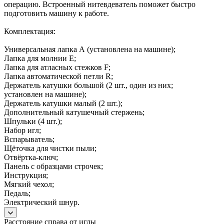
операцию. Встроенный нитевдеватель поможет быстро
подготовить машину к работе.
Комплектация:
Универсальная лапка А (установлена на машине);
Лапка для молнии E;
Лапка для атласных стежков F;
Лапка автоматической петли R;
Держатель катушки большой (2 шт., один из них;
установлен на машине);
Держатель катушки малый (2 шт.);
Дополнительный катушечный стержень;
Шпульки (4 шт.);
Набор игл;
Вспарыватель;
Щёточка для чистки пыли;
Отвёртка-ключ;
Панель с образцами строчек;
Инструкция;
Мягкий чехол;
Педаль;
Электрический шнур.
Расстояние справа от иглы