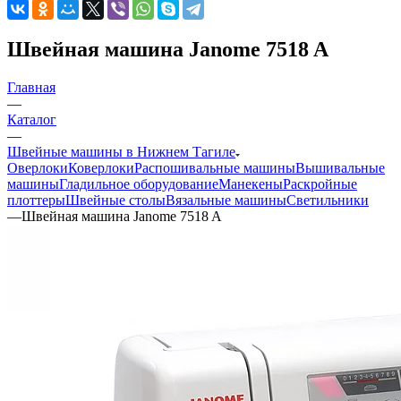
Швейная машина Janome 7518 A
Главная
—
Каталог
—
Швейные машины в Нижнем Тагиле
Оверлоки
Коверлоки
Распошивальные машины
Вышивальные
машины
Гладильное оборудование
Манекены
Раскройные
плоттеры
Швейные столы
Вязальные машины
Светильники
—
Швейная машина Janome 7518 A