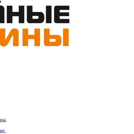
ины
ние