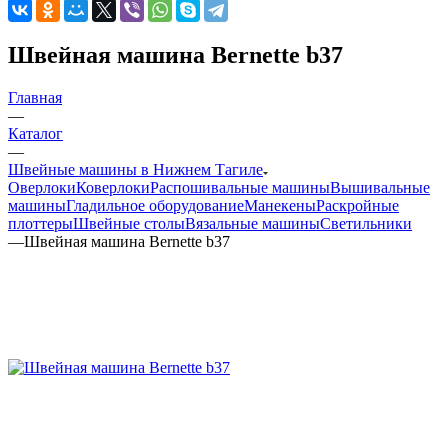
Швейная машина Bernette b37
Главная
—
Каталог
—
Швейные машины в Нижнем Тагиле
Оверлоки
Коверлоки
Распошивальные машины
Вышивальные
машины
Гладильное оборудование
Манекены
Раскройные
плоттеры
Швейные столы
Вязальные машины
Светильники
—
Швейная машина Bernette b37