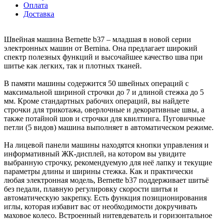
Оплата
Доставка
Швейная машина Bernette b37 – младшая в новой серии
электронных машин от Bernina. Она предлагает широкий
спектр полезных функций и высочайшее качество шва при
шитье как легких, так и плотных тканей.
В памяти машины содержится 50 швейных операций с
максимальной шириной строчки до 7 и длиной стежка до 5
мм. Кроме стандартных рабочих операций, вы найдете
строчки для трикотажа, оверлочные и декоративные швы, а
также потайной шов и строчки для квилтинга. Пуговичные
петли (5 видов) машина выполняет в автоматическом режиме.
На лицевой панели машины находятся кнопки управления и
информативный ЖК-дисплей, на котором вы увидите
выбранную строчку, рекомендуемую для неё лапку и текущие
параметры длины и ширины стежка. Как и практически
любая электронная модель, Bernette b37 поддерживает шитьё
без педали, плавную регулировку скорости шитья и
автоматическую закрепку. Есть функция позиционирования
иглы, которая избавит вас от необходимости докручивать
маховое колесо. Встроенный нитевдеватель и горизонтальное