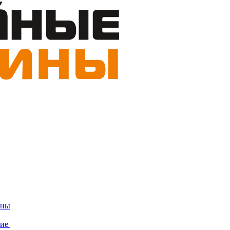
ины
ние