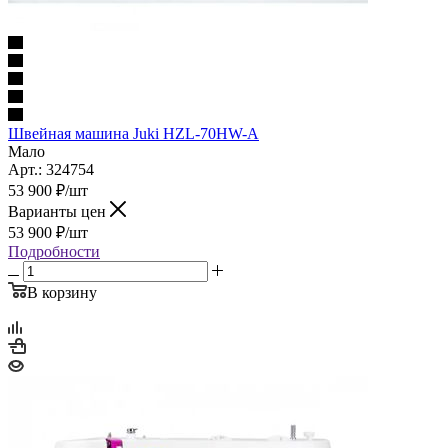
Швейная машина Juki HZL-70HW-A
Мало
Арт.: 324754
53 900
₽
/шт
Варианты цен
53 900
₽
/шт
Подробности
В корзину