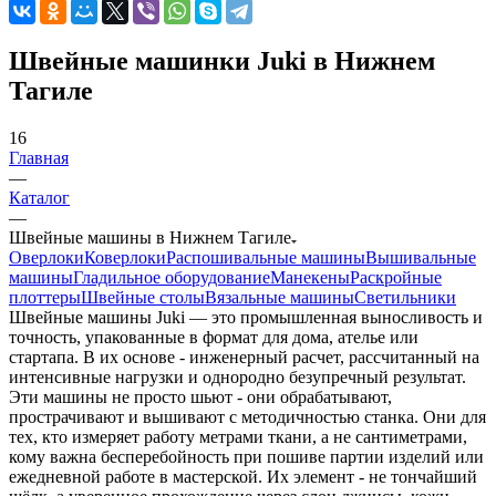
Швейные машинки Juki в Нижнем
Тагиле
16
Главная
—
Каталог
—
Швейные машины в Нижнем Тагиле
Оверлоки
Коверлоки
Распошивальные машины
Вышивальные
машины
Гладильное оборудование
Манекены
Раскройные
плоттеры
Швейные столы
Вязальные машины
Светильники
Швейные машины Juki — это промышленная выносливость и
точность, упакованные в формат для дома, ателье или
стартапа. В их основе - инженерный расчет, рассчитанный на
интенсивные нагрузки и однородно безупречный результат.
Эти машины не просто шьют - они обрабатывают,
прострачивают и вышивают с методичностью станка. Они для
тех, кто измеряет работу метрами ткани, а не сантиметрами,
кому важна бесперебойность при пошиве партии изделий или
ежедневной работе в мастерской. Их элемент - не тончайший