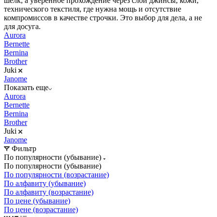
шёлк, а уверенное прохождение через слои джинсы, кожи,
технического текстиля, где нужна мощь и отсутствие
компромиссов в качестве строчки. Это выбор для дела, а не
для досуга.
Aurora
Bernette
Bernina
Brother
Juki
Janome
Показать еще
Aurora
Bernette
Bernina
Brother
Juki
Janome
Фильтр
По популярности (убывание)
По популярности (убывание)
По популярности (возрастание)
По алфавиту (убывание)
По алфавиту (возрастание)
По цене (убывание)
По цене (возрастание)